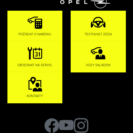

POŽÁDAT O NABÍDKU
TESTOVACÍ JÍZDA
OBJEDNAT NA SERVIS
VOZY SKLADEM
KONTAKTY