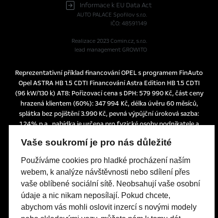
Informace k EU Data Act
AUTO PALACE Spořilov s.r.o.
IČO: 48591149
Realizace 2023
Comin.cz, s.r.o.
lead management GROWITO
Reprezentativní příklad financování OPEL s programem FinAuto
Opel ASTRA HB 1.5 CDTI Financování Astra Edition HB 1.5 CDTI
(96 kW/130 k) AT8: Pořizovací cena s DPH: 579 990 Kč, část ceny
hrazená klientem (60%): 347 994 Kč, délka úvěru 60 měsíců,
splátka bez pojištění 3.990 Kč, pevná výpůjční úroková sazba:
1,24% p.a., nabídka je určena pro fyzické osoby podnikatele a
právnické osoby a platí do 30. 6. 2026 nebo do odvolání.
Vaše soukromí je pro nás důležité
Tato nabídka je pouze indikativní, není návrhem na uzavření
smlouvy a nelze z ní proto dovozovat povinnost společnosti
Používáme cookies pro hladké procházení naším
uskutečnit jakékoliv transakce.
webem, k analýze návštěvnosti nebo sdílení přes
Poskytovatelem financování je UniCredit Leasing CZ, a.s.,
vaše oblíbené sociální sítě. Neobsahují vaše osobní
Želetavská 1525/1, 140 10 Praha 4, IČO: 15886492
údaje a nic nikam neposílají. Pokud chcete,
abychom vás mohli oslovit inzercí s novými modely