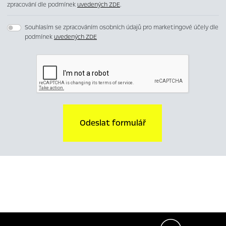
zpracování dle podmínek
uvedených ZDE
.
Souhlasím se zpracováním osobních údajů pro marketingové účely dle
podmínek
uvedených ZDE
Odeslat formulář