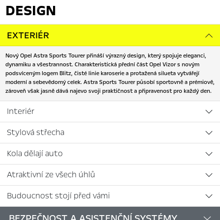
DESIGN
EXTERIÉR
Nový Opel Astra Sports Tourer přináší výrazný design, který spojuje eleganci,
dynamiku a všestrannost. Charakteristická přední část Opel Vizor s novým
podsvíceným logem Blitz, čisté linie karoserie a protažená silueta vytvářejí
moderní a sebevědomý celek. Astra Sports Tourer působí sportovně a prémiově,
zároveň však jasně dává najevo svoji praktičnost a připravenost pro každý den.
Interiér
Stylová střecha
Kola dělají auto
Atraktivní ze všech úhlů
Budoucnost stojí před vámi
BEZPEČNOST A ASISTENČNÍ SYSTÉMY