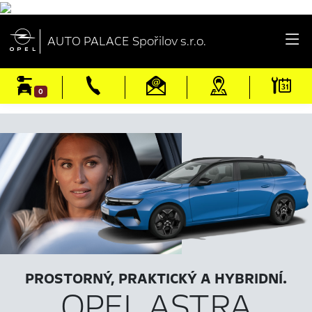

AUTO PALACE Spořilov s.r.o.
0
PROSTORNÝ, PRAKTICKÝ A HYBRIDNÍ.
OPEL ASTRA