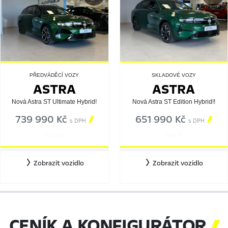
PŘEDVÁDĚCÍ VOZY
SKLADOVÉ VOZY
ASTRA
ASTRA
Nová Astra ST Ultimate Hybrid!
Nová Astra ST Edition Hybrid!!
739 990 Kč

651 990 Kč

s DPH
s DPH
559059
563279
Zobrazit vozidlo
Zobrazit vozidlo
CENÍK A KONFIGURÁTOR
