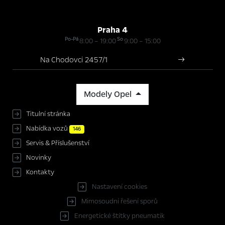
Praha 4
Po-Pá
So
8:00 – 19:00
9:00 – 15:00
Na Chodovci 2457/1
Modely Opel
Titulní stránka
Nabídka vozů
146
Servis & Příslušenství
Novinky
Kontakty
Nastavení cookies
Mimosoudní řešení sporů
Energetické štítky pneumatik