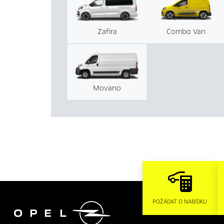
Zafira
Combo Van
Movano

POŽÁDAT O NABÍDKU