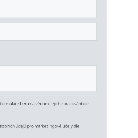
formuláře beru na vědomí jejich zpracování dle
sobních údajů pro marketingové účely dle