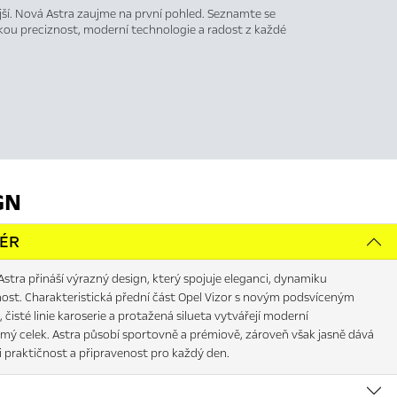
ější. Nová Astra zaujme na první pohled. Seznamte se
ou preciznost, moderní technologie a radost z každé
GN
IÉR
stra přináší výrazný design, který spojuje eleganci, dynamiku
nost. Charakteristická přední část Opel Vizor s novým podsvíceným
, čisté linie karoserie a protažená silueta vytvářejí moderní
mý celek. Astra působí sportovně a prémiově, zároveň však jasně dává
i praktičnost a připravenost pro každý den.