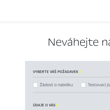
Neváhejte n
VYBERTE VÁŠ POŽADAVEK

Žádost o nabídku
Testovací j
ÚDAJE O VÁS
