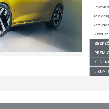
Stylová 
Kola děla
Atraktivn
Budoucno
BEZPEČ
PRÉMIO
KONEKT
JÍZDNÍ