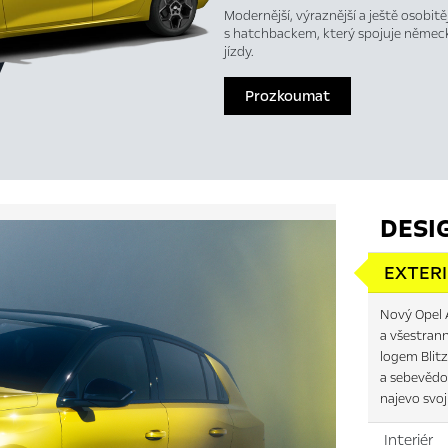
Modernější, výraznější a ještě osobit
s hatchbackem, který spojuje německ
jízdy.
Prozkoumat
DESI
EXTER
Nový Opel A
a všestran
logem Blitz
a sebevědo
najevo svoj
Interiér