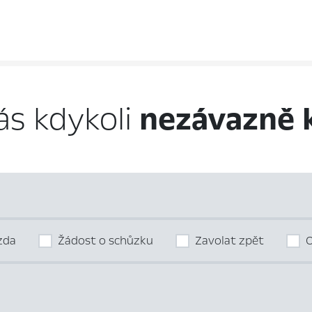
ás kdykoli
nezávazně 
ízda
Žádost o schůzku
Zavolat zpět
O