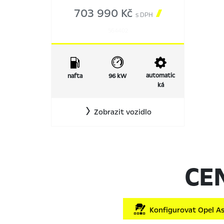
703 990 Kč

s DPH
564402
automatic
nafta
96 kW
ká
Zobrazit vozidlo
CE
Konfigurovat Opel As