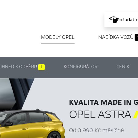
Požádat 
MODELY OPEL
NABÍDKA VOZŮ
IHNED K ODBĚRU
KONFIGURÁTOR
CENÍK
1
KVALITA MADE IN 
OPEL ASTRA
Od 3 990 Kč měsíčně