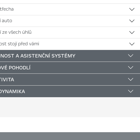
střecha
jí auto
í ze všech úhlů
st stojí před vámi
NOST A ASISTENČNÍ SYSTÉMY
VÉ POHODLÍ
IVITA
 DYNAMIKA