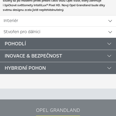
siluety až po moderní prvek přední části vozu Opel Vizor, který zahrnuje
i špičkové světlomety IntelliLux® Pixel HD. Nový Opel Grandland bude díky
svému designu zcela jistě nepřehlédnutelný.
Interiér
Stvořen pro dálnici
POHODLÍ
INOVACE & BEZPEČNOST
HYBRIDNÍ POHON
OPEL GRANDLAND