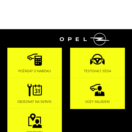

POŽÁDAT O NABÍDKU
TESTOVACÍ JÍZDA
OBJEDNAT NA SERVIS
VOZY SKLADEM