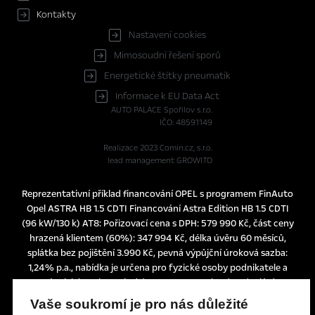
Kontakty
Nastavení cookies
Mimosoudní řešení sporů
Energetické štítky pneumatik
Informace k EU Data Act
AUTO PALACE Spořilov s.r.o.
IČO: 48591149
Realizace 2023
Comin.cz, s.r.o.
lead management GROWITO
Reprezentativní příklad financování OPEL s programem FinAuto
Opel ASTRA HB 1.5 CDTI Financování Astra Edition HB 1.5 CDTI
(96 kW/130 k) AT8: Pořizovací cena s DPH: 579 990 Kč, část ceny
hrazená klientem (60%): 347 994 Kč, délka úvěru 60 měsíců,
splátka bez pojištění 3.990 Kč, pevná výpůjční úroková sazba:
1,24% p.a., nabídka je určena pro fyzické osoby podnikatele a
právnické osoby a platí do 30. 6. 2026 nebo do odvolání.
Tato nabídka je pouze indikativní, není návrhem na uzavření
Vaše soukromí je pro nás důležité
smlouvy a nelze z ní proto dovozovat povinnost společnosti