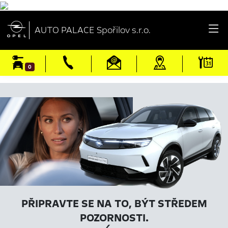

AUTO PALACE Spořilov s.r.o.
0
PŘIPRAVTE SE NA TO, BÝT STŘEDEM
POZORNOSTI.