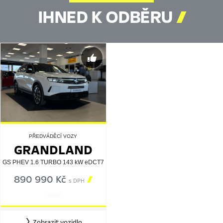
IHNED K ODBĚRU

PŘEDVÁDĚCÍ VOZY
GRANDLAND
GS PHEV 1.6 TURBO 143 kW eDCT7
890 990 Kč

s DPH
545565
Zobrazit vozidlo