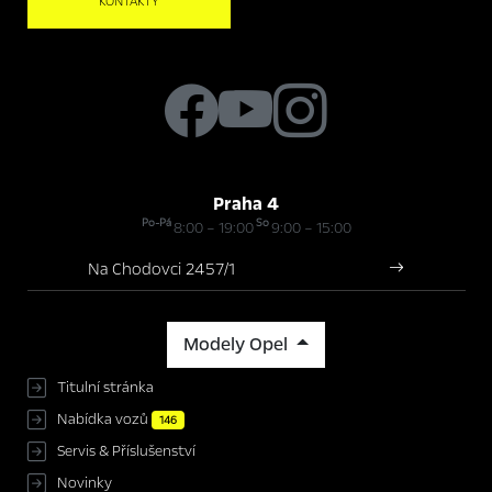
KONTAKTY
Praha 4
Po-Pá
So
8:00 – 19:00
9:00 – 15:00
Na Chodovci 2457/1
Modely Opel
Titulní stránka
Nabídka vozů
146
Servis & Příslušenství
Novinky