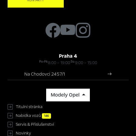
KONTAKTY
Praha 4
Po-Pá
So
8:00 – 19:00
9:00 – 15:00
Na Chodovci 2457/1
Modely Opel
Titulní stránka
Nabídka vozů
146
Servis & Příslušenství
Novinky