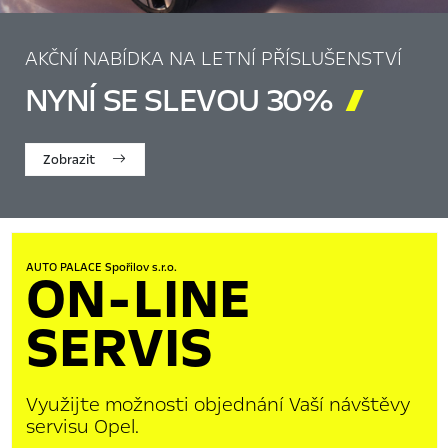
AKČNÍ NABÍDKA NA LETNÍ PŘÍSLUŠENSTVÍ
NYNÍ SE SLEVOU 30%

Zobrazit
AUTO PALACE Spořilov s.r.o.
ON-LINE
SERVIS
Využijte možnosti objednání Vaší návštěvy
servisu Opel.