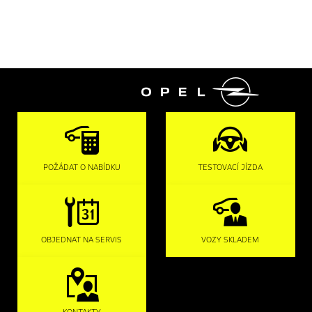

POŽÁDAT O NABÍDKU
TESTOVACÍ JÍZDA
OBJEDNAT NA SERVIS
VOZY SKLADEM