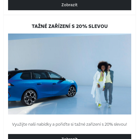
Zobrazit
TAŽNÉ ZAŘÍZENÍ S 20% SLEVOU
Využijte naší nabídky a pořiďte si tažné zařízení s 20% slevou!