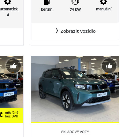
utomatick
manuální
benzín
74 kW
á
Zobrazit vozidlo
č
měsíčně
bez DPH
SKLADOVÉ VOZY