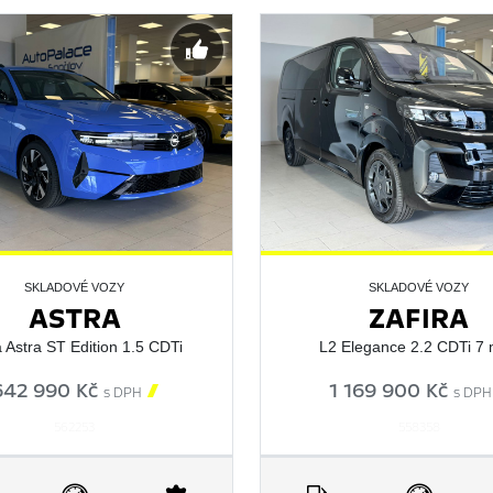
SKLADOVÉ VOZY
SKLADOVÉ VOZY
ASTRA
ZAFIRA
 Astra ST Edition 1.5 CDTi
L2 Elegance 2.2 CDTi 7 
642 990 Kč

1 169 900 Kč
s DPH
s DPH
562253
558358