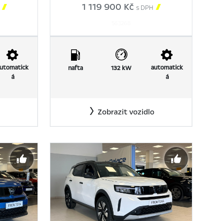

1 119 900 Kč

s DPH
563268
utomatick
automatick
nafta
132 kW
á
á
Zobrazit vozidlo