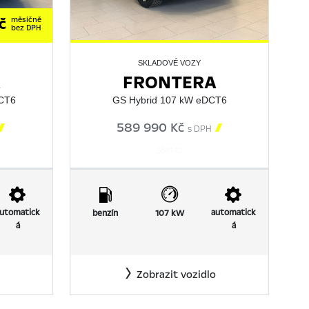
č
měsíčně
bez DPH
SKLADOVÉ VOZY
A
FRONTERA
DCT6
GS Hybrid 107 kW eDCT6

589 990 Kč

s DPH
558142
utomatick
automatick
benzín
107 kW
á
á
Zobrazit vozidlo