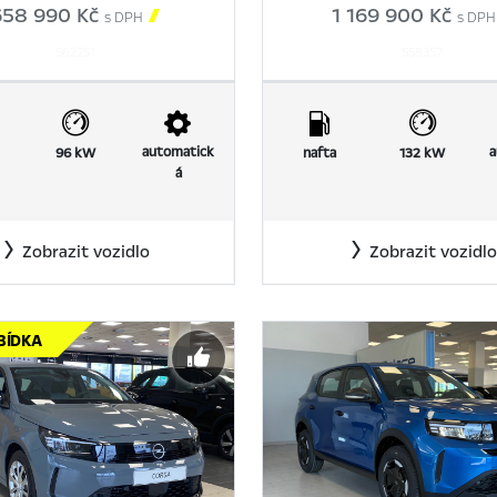
658 990 Kč

1 169 900 Kč
s DPH
s DPH
562251
558357
automatick
a
96 kW
nafta
132 kW
á
Zobrazit vozidlo
Zobrazit vozidlo
BÍDKA