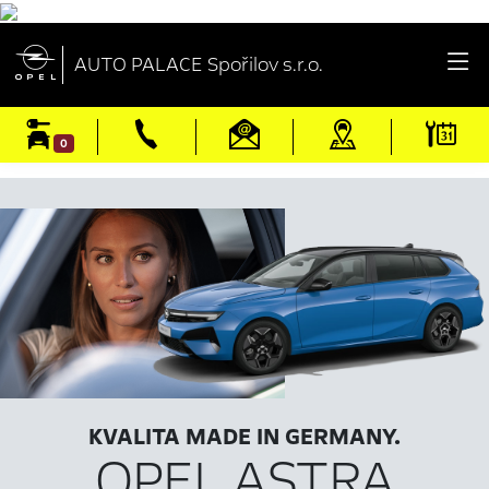

AUTO PALACE Spořilov s.r.o.
0
KVALITA MADE IN GERMANY.
OPEL ASTRA