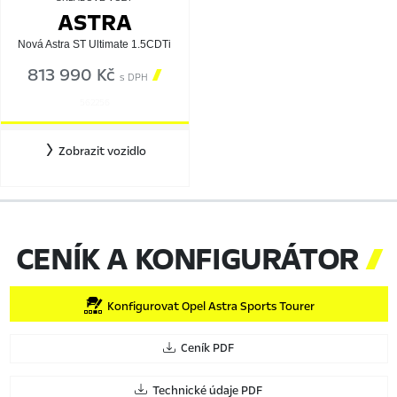
ASTRA
Nová Astra ST Ultimate 1.5CDTi
813 990 Kč

s DPH
562256
Zobrazit vozidlo
CENÍK A KONFIGURÁTOR

Konfigurovat Opel Astra Sports Tourer
Ceník PDF
Technické údaje PDF