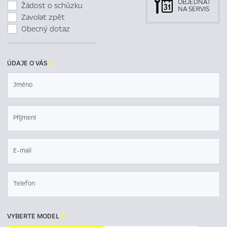
OBJEDNAT
Žádost o schůzku
NA SERVIS
Zavolat zpět
Obecný dotaz
ÚDAJE O VÁS

Jméno
Příjmení
E-mail
Telefon
VYBERTE MODEL
