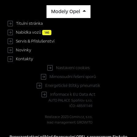
Modely Opel
Titulní stránka
Nabídka vozů
146
Servis & Příslušenství
Novinky
Kontakty
Nastavení cookies
Mimosoudní řešení sporů
Energetické štítky pneumatik
Informace k EU Data Act
AUTO PALACE Spořilov s.r.o.
IČO: 48591149
Realizace 2023
Comin.cz, s.r.o.
lead management GROWITO
Reprezentativní příklad financování OPEL s programem FinAuto