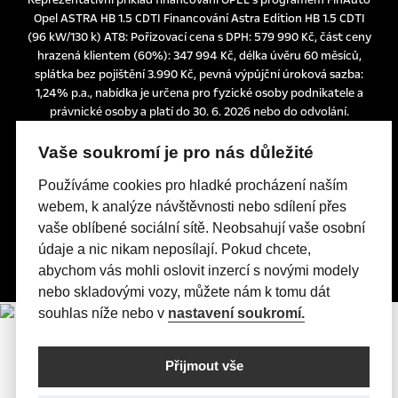
Opel ASTRA HB 1.5 CDTI Financování Astra Edition HB 1.5 CDTI
(96 kW/130 k) AT8: Pořizovací cena s DPH: 579 990 Kč, část ceny
hrazená klientem (60%): 347 994 Kč, délka úvěru 60 měsíců,
splátka bez pojištění 3.990 Kč, pevná výpůjční úroková sazba:
1,24% p.a., nabídka je určena pro fyzické osoby podnikatele a
právnické osoby a platí do 30. 6. 2026 nebo do odvolání.
Tato nabídka je pouze indikativní, není návrhem na uzavření
smlouvy a nelze z ní proto dovozovat povinnost společnosti
Vaše soukromí je pro nás důležité
uskutečnit jakékoliv transakce.
Používáme cookies pro hladké procházení naším
Poskytovatelem financování je UniCredit Leasing CZ, a.s.,
Želetavská 1525/1, 140 10 Praha 4, IČO: 15886492
webem, k analýze návštěvnosti nebo sdílení přes
vaše oblíbené sociální sítě. Neobsahují vaše osobní
údaje a nic nikam neposílají. Pokud chcete,
abychom vás mohli oslovit inzercí s novými modely
nebo skladovými vozy, můžete nám k tomu dát
souhlas níže nebo v
nastavení soukromí.
Přijmout vše