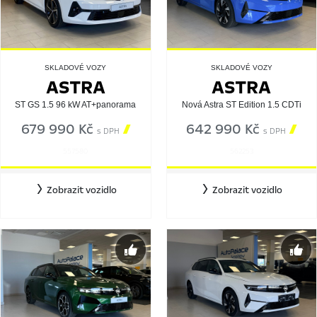
SKLADOVÉ VOZY
SKLADOVÉ VOZY
ASTRA
ASTRA
ST GS 1.5 96 kW AT+panorama
Nová Astra ST Edition 1.5 CDTi
679 990 Kč

642 990 Kč

s DPH
s DPH
557580
562253
Zobrazit vozidlo
Zobrazit vozidlo