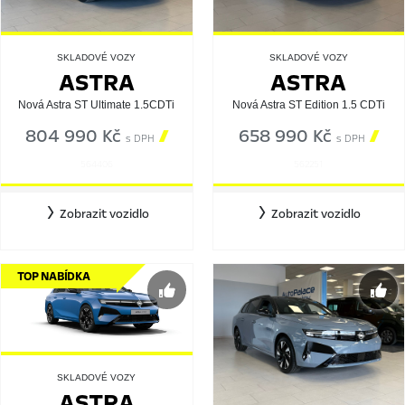
SKLADOVÉ VOZY
SKLADOVÉ VOZY
ASTRA
ASTRA
Nová Astra ST Ultimate 1.5CDTi
Nová Astra ST Edition 1.5 CDTi
804 990 Kč

658 990 Kč

s DPH
s DPH
564406
562251
Zobrazit vozidlo
Zobrazit vozidlo
TOP NABÍDKA
SKLADOVÉ VOZY
ASTRA